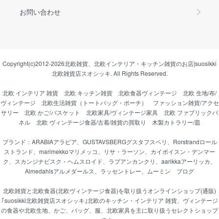
お問い合わせ
Copyright(c)2012-2026
北欧雑貨、北欧インテリア・キッチン雑貨のお店|suosikki
北欧雑貨店スオシッキ.
All Rights Reserved.
北欧 インテリア 雑貨
北欧 キッチン雑貨
北欧食器ヴィンテージ
北欧 生地/布/
ヴィンテージ
北欧生活雑貨（トートバッグ・ポーチ）
ファッション雑貨/アクセ
サリー
北欧 かご/バスケット
北欧家具/ヴィンテージ家具
北欧 ファブリックパ
ネル
北欧 ヴィンテージ食器/古着/雑貨の買取り
木製カトラリー/皿
ブランド：
ARABIAアラビア
、
GUSTAVSBERGグスタフスベリ
、
Rorstrandロール
ストランド
、
marimekkoマリメッコ
、
リサ・ラーソン
、
カイボイスン・デンマー
ク
、
スカンジナビスク・ヘムスロイド
、
ラプアンカンクリ
、
aarikkaアーリッカ
、
Almedahlsアルメダールス
、
ラッセントレー
、
ムーミン
ブログ
北欧雑貨と北欧食器(北欧ヴィンテージ食器)を取り扱うオンラインショップ(通販)
｢suosikki北欧雑貨店スオシッキ｣北欧のキッチン・インテリア 雑貨、ヴィンテージ
の食器や北欧生地、かご、バッグ、服、北欧家具を主に取り扱うセレクトショップ