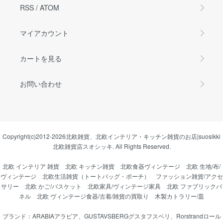
RSS
/
ATOM
マイアカウント
カートを見る
お問い合わせ
Copyright(c)2012-2026
北欧雑貨、北欧インテリア・キッチン雑貨のお店|suosikki
北欧雑貨店スオシッキ.
All Rights Reserved.
北欧 インテリア 雑貨
北欧 キッチン雑貨
北欧食器ヴィンテージ
北欧 生地/布/
ヴィンテージ
北欧生活雑貨（トートバッグ・ポーチ）
ファッション雑貨/アクセ
サリー
北欧 かご/バスケット
北欧家具/ヴィンテージ家具
北欧 ファブリックパ
ネル
北欧 ヴィンテージ食器/古着/雑貨の買取り
木製カトラリー/皿
ブランド：
ARABIAアラビア
、
GUSTAVSBERGグスタフスベリ
、
Rorstrandロール