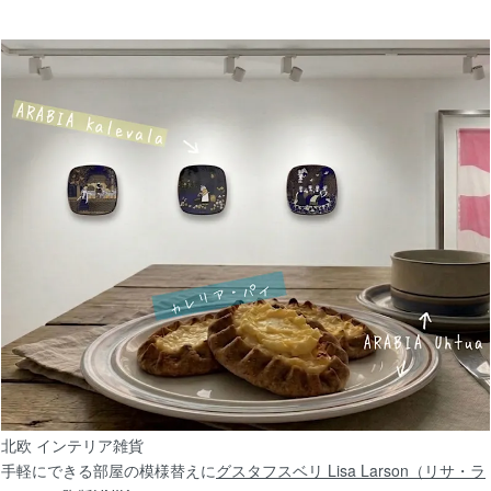
11/6
【北欧 雑貨/北欧食器】ARABIA FINELフィ
10/25
【北欧 雑貨/北欧 インテリア】Gustavsber
陶版UNIK婦人DAM
【北欧 雑貨/北欧 かご】北欧スウェーデン ヴ
イ
北欧 インテリア雑貨
手軽にできる部屋の模様替えに
グスタフスベリ Lisa Larson（リサ・ラ