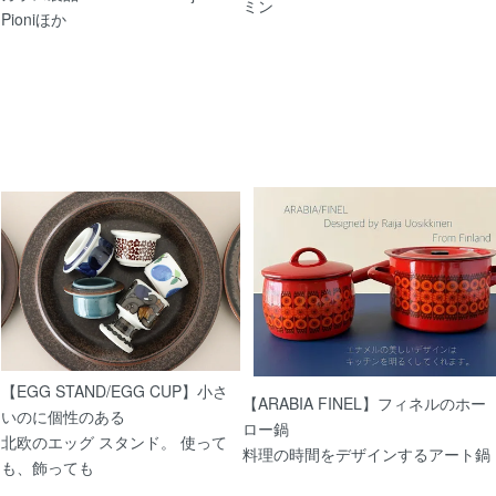
ミン
Pioniほか
【北欧 雑貨/北欧 インテリア】ARABIA（アラビ
イヤープレート1988年
2/26
【北欧 雑貨/北欧 生地】北欧ヴィンテージフ
PRINTEX「TAMARA」マイヤイソラ
2/24
【EGG STAND/EGG CUP】小さ
【北欧 雑貨/北欧 食器】アラビアsaara（サ
【ARABIA FINEL】フィネルのホー
いのに個性のある
ー
ロー鍋
北欧のエッグ スタンド。 使って
料理の時間をデザインするアート鍋
も、飾っても