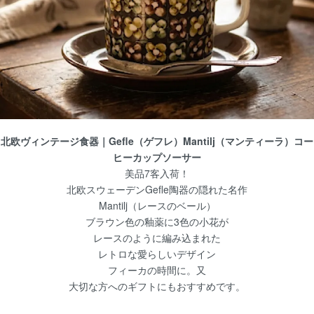
【北欧 雑貨/北欧 食器】ARABIA（アラビア）
ャー1L
【北欧雑貨/北欧生地】マリメッコ NITTY（
ブリック（マイヤ・イソラ）142x144
北欧ヴィンテージ食器｜Gefle（ゲフレ）Mantilj（マンティーラ）コー
ヒーカップソーサー
美品7客入荷！
北欧スウェーデンGefle陶器の隠れた名作
Pick up!
Mantilj（レースのベール）
ブラウン色の釉薬に3色の小花が
【生地インテリア】PRESTIGIOUS DESIGN（Prest
レースのように編み込まれた
レトロな愛らしいデザイン
POPSY103×270cｍ（イギリスの高級ファ
フィーカの時間に。又
大切な方へのギフトにもおすすめです。