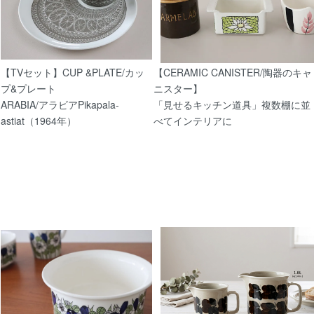
5/14
【北欧 雑貨/子供服】マリメッコ 古着キッズ ド
【TVセット】CUP &PLATE/カッ
【CERAMIC CANISTER/陶器のキャ
プ&プレート
ニスター】
ARABIA/アラビアPikapala-
「見せるキッチン道具」複数棚に並
astiat（1964年）
べてインテリアに
5/9
【北欧 子供服】マリメッコの古着キッズシャツ 
【北欧 雑貨/北欧 アクセサリー】ヴィンテージG
ベリSALIX指輪/リング