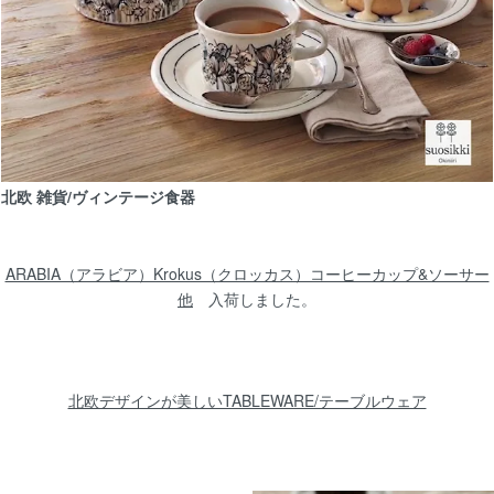
ー、プレート
６/4
【北欧雑貨/北欧食器】FINELフィネル琺瑯ボウ
「Tatti/Primavera」２種類掲載
北欧 雑貨/ヴィンテージ食器
ARABIA（アラビア）Krokus（クロッカス）コーヒーカップ&ソーサー
5/27
他
入荷しました。
【北欧 雑貨/北欧 食器】Rorstrand(ロールスト
コーヒーカップ&ソーサー
北欧デザインが美しいTABLEWARE/テーブルウェア
5/20