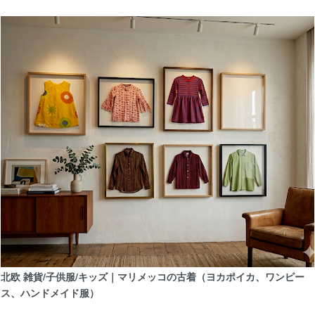
【北欧 雑貨/北欧 かご】北欧白樺かご/ホルダ
8/4
【北欧 雑貨/北欧 キッチン雑貨】北欧スウェー
ター缶（スティグ・リンドベリ）
7/12
【北欧 雑貨/北欧生地】ムーミン布団カバーBul
北欧 雑貨/子供服/キッズ｜マリメッコの古着（ヨカポイカ、ワンピー
ス、ハンドメイド服）
6/21