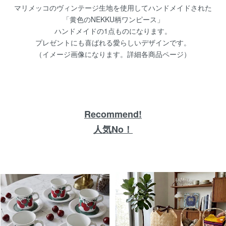
マリメッコのヴィンテージ生地を使用してハンドメイドされた
【北欧 雑貨/北欧 インテリア 雑貨】北欧デンマー
「黄色のNEKKU柄ワンピース」
クジラ オブジェ/パズル
ハンドメイドの1点ものになります。
プレゼントにも喜ばれる愛らしいデザインです。
（イメージ画像になります。詳細各商品ページ）
6/9
【北欧 雑貨/北欧 食器】Gustavsberg(グスタフ
Recommend!
人気No！
5/15
【北欧 雑貨/北欧 食器】ARABIAアラビアRu
&ソーサー