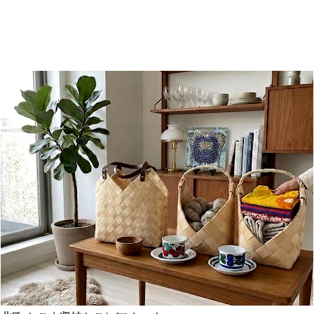
1/27
【北欧 雑貨/北欧 インテリア】建築ポスター 
邸
1/21
【北欧 雑貨/かご】エストニアの手づくりかご
1/20