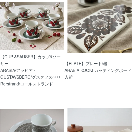
【北欧 雑貨/北欧 かご】エストニア たき木かご
【北欧 雑貨/北欧 かご】エストニア かごバッグ
【CUP &SAUSER】カップ&ソー
サー
【PLATE】プレート/器
ARABIA/アラビア・
ARABIA KOOKI カッティングボード
GUSTAVSBERG/グスタフスベリ
入荷
Rorstrand/ロールストランド
5/16
【北欧 雑貨/北欧 食器】ARABIA（アラビア）
ヒーカップ&ソーサー