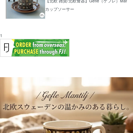
【北欧 雑貨/北欧食器】Gefle（ゲフレ）Mant
カップソーサー
8/3
1
【北欧 雑貨/北欧 インテリア】Nuutajarvi（
ガラスの鳥のオブジェ
8/1
【北欧 雑貨/北欧 食器】ARABIAアラビアkirs
プソーサー