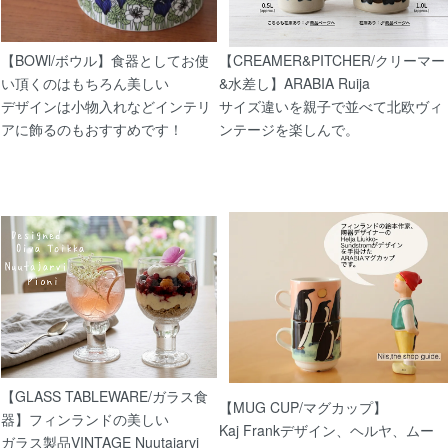
【BOWl/ボウル】食器としてお使
【CREAMER&PITCHER/クリーマー
4/18
い頂くのはもちろん美しい
&水差し】ARABIA Ruija
デザインは小物入れなどインテリ
サイズ違いを親子で並べて北欧ヴィ
アに飾るのもおすすめです！
ンテージを楽しんで。
【北欧 雑貨/北欧食器】ARABIAアラビアPekk
ルーxゴールド）
4/11
【北欧 雑貨/北欧 食器】ARABIAアラビアFI
片手鍋
【GLASS TABLEWARE/ガラス食
【MUG CUP/マグカップ】
3/18
器】フィンランドの美しい
Kaj Frankデザイン、ヘルヤ、ムー
ガラス製品VINTAGE Nuutajarvi