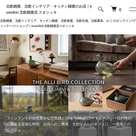
北欧雑貨、北欧インテリア・キッチン雑貨のお店｜s
0
uosikki 北欧雑貨店 スオシッキ
北欧雑貨、北欧インテリア、キッチン雑貨、北欧食器、北欧生地、北欧家具、かご のオンライン/ヴ
ィンテージ/ショップ｜suosikki北欧雑貨店スオシッキ
「フィンランドの自然豊かな空気感とOiva Toikkaのアートピース」一日の終わ
りに眺める至福な時間、自分へのご褒美、大切な人へのギフトに、一生モノの
コレクション