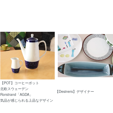
2/18
【北欧 雑貨/北欧食器】アラビアRuskaルスカ 
1/30
【北欧 雑貨/北欧 食器】グスタフスベリ COL
グ・リンドベリ）
【POT】コーヒーポット
1/29
北欧スウェーデン
【Desiners】デザイナー
Rorstrand「AGDA」
気品が感じられる上品なデザイン
【北欧 雑貨/かご】エストニアの木のバスケッ