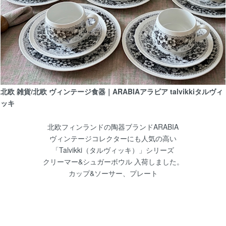
【北欧 雑貨/北欧 食器】グスタフスベリ ピン
【北欧 雑貨/北欧 インテリア】ニルスの不思
ウデコレーション
北欧 雑貨/北欧 ヴィンテージ食器｜ARABIAアラビア talvikkiタルヴィ
ッキ
北欧フィンランドの陶器ブランドARABIA
ヴィンテージコレクターにも人気の高い
【北欧雑貨/北欧生地】 北欧スウェーデンのヴ
「Talvikki（タルヴィッキ）」シリーズ
ペストリー（港）
クリーマー&シュガーボウル 入荷しました。
カップ&ソーサー、プレート
8/24