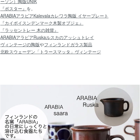
ーソン）陶版UNIK
『ポスター』
を。
10/22
ARABIAアラビアKalevalaカレワラ陶版 イヤープレート
『カイボイスンデンマーク木製オブジェ』
【北欧 雑貨/北欧 食器】アラビアAbloy(アブロイ)
『ラッセントレー 木の雑貨』
ARABIAアラビアRuskaルスカのアッシュトレイ
ヴィンテージの陶版
や
フィンランドガラス製品
北欧スウェーデン「トラースマッタ」ヴィンテージ
9/30
【北欧 雑貨/北欧 食器】グスタフスベリ GALE
17cm
9/25
【北欧 雑貨/北欧 食器】ARABIAアラビアEmi
ート