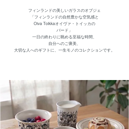
フィンランドの美しいガラスのオブジェ
6/18
「フィンランドの自然豊かな空気感と
Oiva Toikkaオイヴァ・トイッカの
【北欧 雑貨/北欧 食器】アラビア Ruija（ル
バード」
一日の終わりに眺める至福な時間、
自分へのご褒美、
大切な人へのギフトに、一生モノのコレクションです。
6/14
【北欧雑貨/北欧生地】マリメッコ ヴィンテー
「NEKKU」
6/9
【北欧 雑貨/北欧 食器】アラビア talvikki