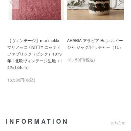
ー
【ヴィンテージ】marimekko
ARABIA アラビア Ruija ルイー
A
ン)
マリメッコ / NITTY ニッティ
ジャ ジャグ/ピッチャー（1L）
ル
ファブリック（ピンク）1979
ー
18,150円(税込)
年 | 北欧ヴィンテージ生地（1
1
42×144cm）
16,500円(税込)
INFORMATION
お知らせ