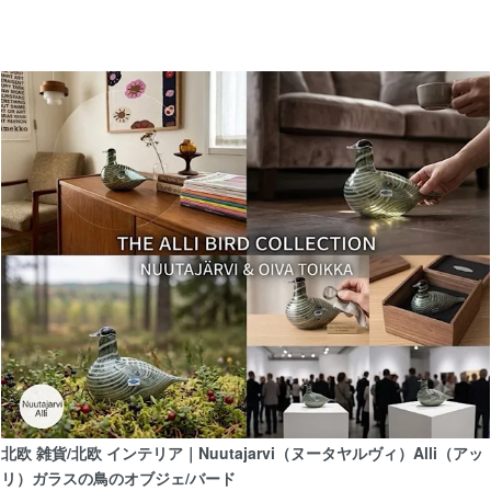
7/17
【北欧 雑貨/北欧 食器】Nuutajarvi（ヌータヤ
ラス/ワイングラス
7/16
【北欧 雑貨/北欧食器】ARABIAアラビアKro
ップ&ソーサー、プレート17cm、シュガーボ
6/30
【北欧 雑貨/北欧食器】ARABIAアラビアRusk
北欧 雑貨/北欧 インテリア｜Nuutajarvi（ヌータヤルヴィ）Alli（アッ
リ）ガラスの鳥のオブジェ/バード