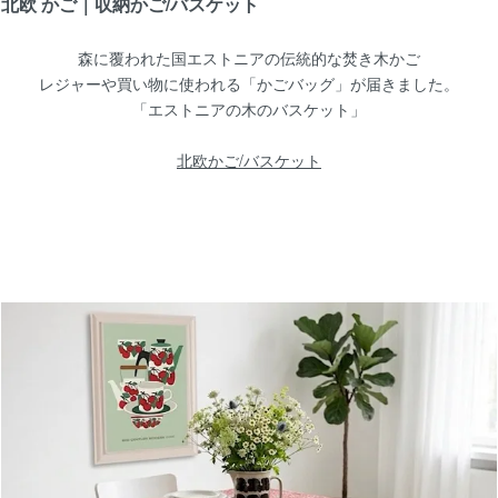
北欧 かご｜収納かご/バスケット
【北欧 食器/北欧 雑貨】Rorstrand（ロール
カップ&ソーサー
森に覆われた国エストニアの伝統的な焚き木かご
レジャーや買い物に使われる「かごバッグ」が届きました。
「エストニアの木のバスケット」
1/17
北欧かご/バスケット
【北欧 雑貨/北欧 インテリア雑貨】北欧スウェ
134x77cm
1/8
【北欧 雑貨/北欧 食器】Lisa Larsonリサ・ラ
プレート