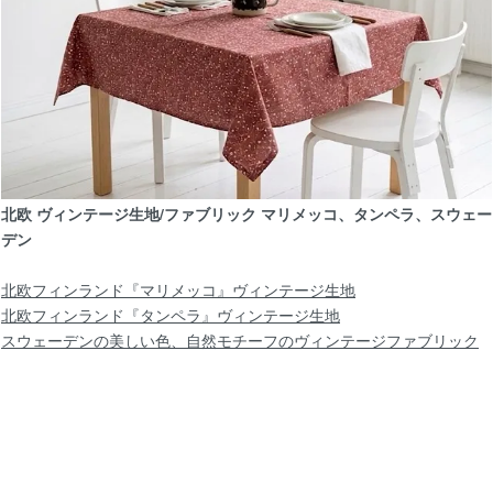
1/1
【北欧 雑貨/北欧 食器】Riihimaen lasiガラ
12/13
【北欧 雑貨/北欧食器 】北欧スウェーデン製AKT
北欧 ヴィンテージ生地/ファブリック マリメッコ、タンペラ、スウェー
デン
ヴィンテージカップ
北欧フィンランド『マリメッコ』ヴィンテージ生地
北欧フィンランド『タンペラ』ヴィンテージ生地
11/27
スウェーデンの美しい色、自然モチーフのヴィンテージファブリック
【北欧 雑貨/北欧 食器】ARABIA アラビア Uh
20cm