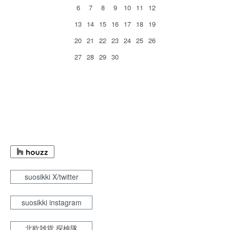
6
7
8
9
10
11
12
13
14
15
16
17
18
19
20
21
22
23
24
25
26
27
28
29
30
suosikki X/twitter
suosikki instagram
北欧雑貨 探検隊