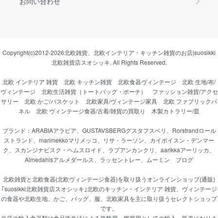
お問い合わせ
Copyright(c)2012-2026
北欧雑貨、北欧インテリア・キッチン雑貨のお店|suosikki
北欧雑貨店スオシッキ.
All Rights Reserved.
北欧 インテリア 雑貨
北欧 キッチン雑貨
北欧食器ヴィンテージ
北欧 生地/布/
ヴィンテージ
北欧生活雑貨（トートバッグ・ポーチ）
ファッション雑貨/アクセ
サリー
北欧 かご/バスケット
北欧家具/ヴィンテージ家具
北欧 ファブリックパ
ネル
北欧 ヴィンテージ食器/古着/雑貨の買取り
木製カトラリー/皿
ブランド：
ARABIAアラビア
、
GUSTAVSBERGグスタフスベリ
、
Rorstrandロール
ストランド
、
marimekkoマリメッコ
、
リサ・ラーソン
、
カイボイスン・デンマー
ク
、
スカンジナビスク・ヘムスロイド
、
ラプアンカンクリ
、
aarikkaアーリッカ
、
Almedahlsアルメダールス
、
ラッセントレー
、
ムーミン
ブログ
北欧雑貨と北欧食器(北欧ヴィンテージ食器)を取り扱うオンラインショップ(通販)
｢suosikki北欧雑貨店スオシッキ｣北欧のキッチン・インテリア 雑貨、ヴィンテージ
の食器や北欧生地、かご、バッグ、服、北欧家具を主に取り扱うセレクトショップ
です。
当店の輸入食器類は食品衛生法による装飾用、鑑賞用としての輸入、販売になりま