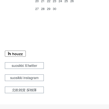
20
21
22
23
24
25
26
27
28
29
30
suosikki X/twitter
suosikki instagram
北欧雑貨 探検隊