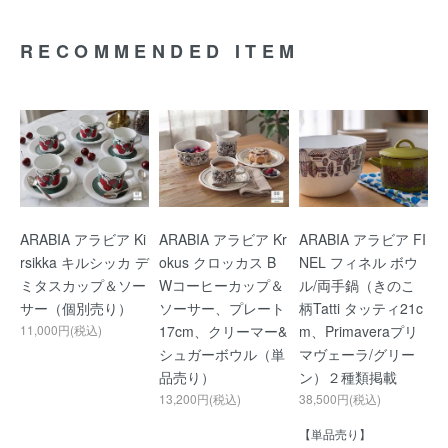
RECOMMENDED ITEM
ARABIA アラビア Ki
ARABIA アラビア Kr
ARABIA アラビア FI
rsikka キルシッカ デ
okus クロッカス B
NEL フィネル ボウ
ミタスカップ＆ソー
Wコーヒーカップ＆
ル/両手鍋（きのこ
サー（個別売り）
ソーサー、プレート
柄Tatti タッティ21c
11,000円(税込)
17cm、クリーマー&
m、Primaveraプリ
シュガーボウル（単
マヴェーラ/グリー
品売り）
ン）２種類掲載
13,200円(税込)
38,500円(税込)
【単品売り】