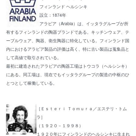
フィンランド ヘルシンキ
設立：1874年
アラビア（Arabia）は、イッタラグループが所
有するフィンランドの陶器ブランドである。キッチンウェア、テ
ーブルウェア、陶器、衛生陶器に特化している。フィンランド国
内におけるアラビア製品の評価は高く、特に古い製品は蒐集品と
して高値で取引されている。
最初に建造されたアラビアの陶器工場はトウコラ（ヘルシンキ）
にある。同工場は、現在でもイッタラグループの製造の中枢のひ
とつとして稼働している。
［Ｅｓｔｅｒｉ Ｔｏｍｕｒａ／エステリ・トム
ラ］
（１９２０－１９９８）
１９２０年にフィンランドのヘルシンキに生まれ