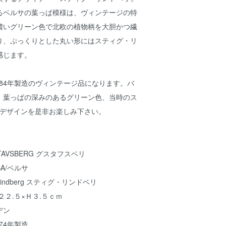
るベルサの葉っぱ模様は、ヴィンテージの特
濃いグリーン色で北欧の植物柄を大胆かつ繊
り、ぷっくりとした丸い形にはスティグ・リ
感じます。
1984年製造のヴィンテージ品になります。バ
、葉っぱの深みのあるグリーン色、当時のス
のデザインを是非お楽しみ下さい。
AVSBERG グスタフスベリ
A/ベルサ
Lindberg スティグ・リンドベリ
２２.５×Ｈ３.５ｃｍ
デン
974年製造