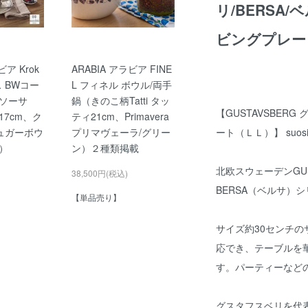
リ/BERSA
ビングプレー
ビア Krok
ARABIA アラビア FINE
ス BWコー
L フィネル ボウル/両手
ソーサ
鍋（きのこ柄Tatti タッ
【GUSTAVSBERG
7cm、ク
ティ21cm、Primavera
ュガーボウ
プリマヴェーラ/グリー
ート（ＬＬ）】 su
）
ン）２種類掲載
北欧スウェーデンGUS
38,500円(税込)
BERSA（ベルサ）
【単品売り】
サイズ約30センチ
応でき、テーブルを
す。パーティーなど
グスタフスベリを代