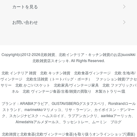
カートを見る
お問い合わせ
Copyright(c)2012-2026
北欧雑貨、北欧インテリア・キッチン雑貨のお店|suosikki
北欧雑貨店スオシッキ.
All Rights Reserved.
北欧 インテリア 雑貨
北欧 キッチン雑貨
北欧食器ヴィンテージ
北欧 生地/布/
ヴィンテージ
北欧生活雑貨（トートバッグ・ポーチ）
ファッション雑貨/アクセ
サリー
北欧 かご/バスケット
北欧家具/ヴィンテージ家具
北欧 ファブリックパ
ネル
北欧 ヴィンテージ食器/古着/雑貨の買取り
木製カトラリー/皿
ブランド：
ARABIAアラビア
、
GUSTAVSBERGグスタフスベリ
、
Rorstrandロール
ストランド
、
marimekkoマリメッコ
、
リサ・ラーソン
、
カイボイスン・デンマー
ク
、
スカンジナビスク・ヘムスロイド
、
ラプアンカンクリ
、
aarikkaアーリッカ
、
Almedahlsアルメダールス
、
ラッセントレー
、
ムーミン
ブログ
北欧雑貨と北欧食器(北欧ヴィンテージ食器)を取り扱うオンラインショップ(通販)