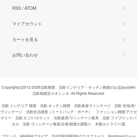
RSS
/
ATOM
マイアカウント
カートを見る
お問い合わせ
Copyright(c)2012-2026
北欧雑貨、北欧インテリア・キッチン雑貨のお店|suosikki
北欧雑貨店スオシッキ.
All Rights Reserved.
北欧 インテリア 雑貨
北欧 キッチン雑貨
北欧食器ヴィンテージ
北欧 生地/布/
ヴィンテージ
北欧生活雑貨（トートバッグ・ポーチ）
ファッション雑貨/アクセ
サリー
北欧 かご/バスケット
北欧家具/ヴィンテージ家具
北欧 ファブリックパ
ネル
北欧 ヴィンテージ食器/古着/雑貨の買取り
木製カトラリー/皿
ブランド：
ARABIAアラビア
、
GUSTAVSBERGグスタフスベリ
、
Rorstrandロール