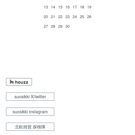
13
14
15
16
17
18
19
20
21
22
23
24
25
26
27
28
29
30
suosikki X/twitter
suosikki instagram
北欧雑貨 探検隊