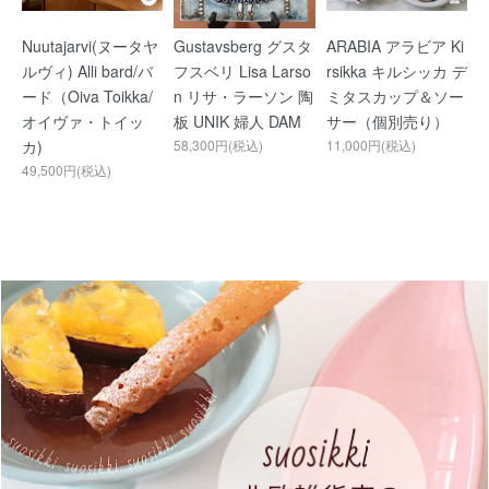
Nuutajarvi(ヌータヤ
Gustavsberg グスタ
ARABIA アラビア Ki
ルヴィ) Alli bard/バ
フスベリ Lisa Larso
rsikka キルシッカ デ
ード（Oiva Toikka/
n リサ・ラーソン 陶
ミタスカップ＆ソー
オイヴァ・トイッ
板 UNIK 婦人 DAM
サー（個別売り）
カ)
58,300円(税込)
11,000円(税込)
49,500円(税込)