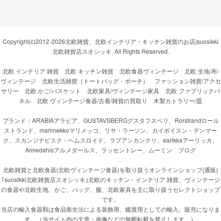
Copyright(c)2012-2026
北欧雑貨、北欧インテリア・キッチン雑貨のお店|suosikki
北欧雑貨店スオシッキ.
All Rights Reserved.
北欧 インテリア 雑貨
北欧 キッチン雑貨
北欧食器ヴィンテージ
北欧 生地/布/
ヴィンテージ
北欧生活雑貨（トートバッグ・ポーチ）
ファッション雑貨/アクセ
サリー
北欧 かご/バスケット
北欧家具/ヴィンテージ家具
北欧 ファブリックパ
ネル
北欧 ヴィンテージ食器/古着/雑貨の買取り
木製カトラリー/皿
ブランド：
ARABIAアラビア
、
GUSTAVSBERGグスタフスベリ
、
Rorstrandロール
ストランド
、
marimekkoマリメッコ
、
リサ・ラーソン
、
カイボイスン・デンマー
ク
、
スカンジナビスク・ヘムスロイド
、
ラプアンカンクリ
、
aarikkaアーリッカ
、
Almedahlsアルメダールス
、
ラッセントレー
、
ムーミン
ブログ
北欧雑貨と北欧食器(北欧ヴィンテージ食器)を取り扱うオンラインショップ(通販)
｢suosikki北欧雑貨店スオシッキ｣北欧のキッチン・インテリア 雑貨、ヴィンテージ
の食器や北欧生地、かご、バッグ、服、北欧家具を主に取り扱うセレクトショップ
です。
当店の輸入食器類は食品衛生法による装飾用、鑑賞用としての輸入、販売になりま
す。（当サイト内の文章・画像などの無断転載を禁止します。）