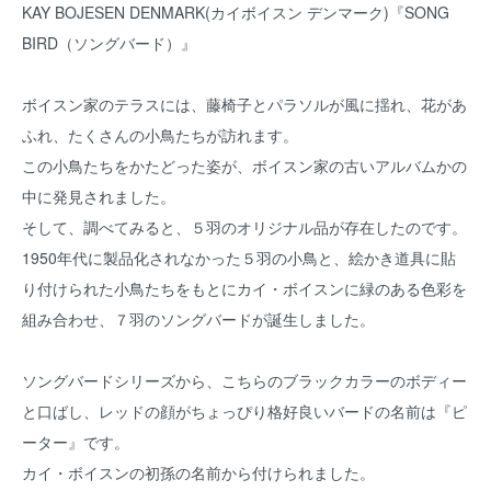
KAY BOJESEN DENMARK(カイボイスン デンマーク)『SONG
BIRD（ソングバード）』
ボイスン家のテラスには、藤椅子とパラソルが風に揺れ、花があ
ふれ、たくさんの小鳥たちが訪れます。
この小鳥たちをかたどった姿が、ボイスン家の古いアルバムかの
中に発見されました。
そして、調べてみると、５羽のオリジナル品が存在したのです。
1950年代に製品化されなかった５羽の小鳥と、絵かき道具に貼
り付けられた小鳥たちをもとにカイ・ボイスンに緑のある色彩を
組み合わせ、７羽のソングバードが誕生しました。
ソングバードシリーズから、こちらのブラックカラーのボディー
と口ばし、レッドの顔がちょっぴり格好良いバードの名前は『ピ
ーター』です。
カイ・ボイスンの初孫の名前から付けられました。