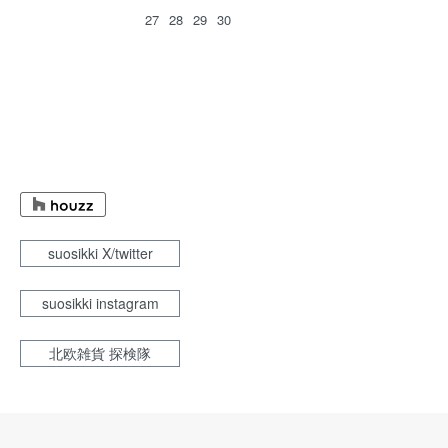
27
28
29
30
suosikki X/twitter
suosikki instagram
北欧雑貨 探検隊