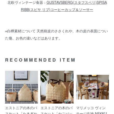
北欧ヴィンテージ食器：
GUSTAVSBERG(スタフスベリ)SPISA
RIBB(スピサ リブ)コーヒーカップ＆ソーサー
※白樺素材について 天然樹皮のささくれや、木の皮の表面につい
た傷、お色の違いなどはあります。
RECOMMENDED ITEM
エストニアの木のバ
エストニアの木のバ
マリメッコ ヴィン
スケット「たきぎか
スケット「かごバッ
テージ生地 NEKKU