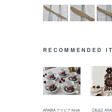
RECOMMENDED I
ARABIA アラビア Kirsik
【美品】ARAB