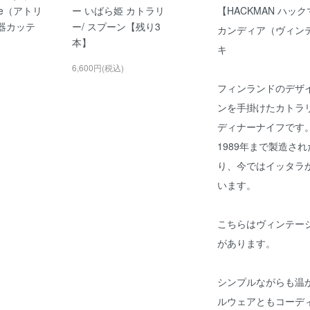
【HACKMAN ハック
je（アトリ
ー いばら姫 カトラリ
陶器カッテ
ー/ スプーン【残り3
カンディア（ヴィンテ
本】
キ
6,600円(税込)
フィンランドのデザイナ
ンを手掛けたカトラリー
ディナーナイフです。
1989年まで製造さ
り、今ではイッタラ
います。
こちらはヴィンテージ品
があります。
シンプルながらも温
ルウェアともコーデ