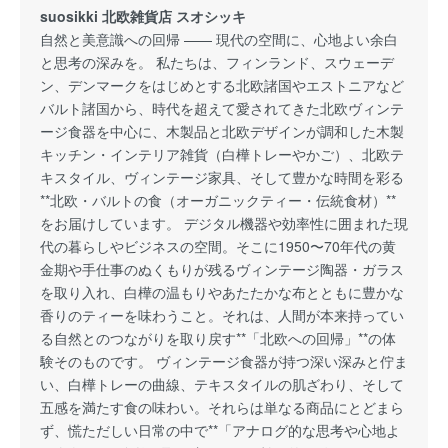
suosikki 北欧雑貨店 スオシッキ
自然と美意識への回帰 —— 現代の空間に、心地よい余白
と思考の深みを。 私たちは、フィンランド、スウェーデ
ン、デンマークをはじめとする北欧諸国やエストニアなど
バルト諸国から、時代を超えて愛されてきた北欧ヴィンテ
ージ食器を中心に、木製品と北欧デザインが調和した木製
キッチン・インテリア雑貨（白樺トレーやかご）、北欧テ
キスタイル、ヴィンテージ家具、そして豊かな時間を彩る
**北欧・バルトの食（オーガニックティー・伝統食材）**
をお届けしています。 デジタル機器や効率性に囲まれた現
代の暮らしやビジネスの空間。そこに1950〜70年代の黄
金期や手仕事のぬくもりが残るヴィンテージ陶器・ガラス
を取り入れ、白樺の温もりやあたたかな布とともに豊かな
香りのティーを味わうこと。それは、人間が本来持ってい
る自然とのつながりを取り戻す**「北欧への回帰」**の体
験そのものです。 ヴィンテージ食器が持つ深い深みと佇ま
い、白樺トレーの曲線、テキスタイルの肌ざわり、そして
五感を満たす食の味わい。それらは単なる商品にとどまら
ず、慌ただしい日常の中で**「アナログ的な思考や心地よ