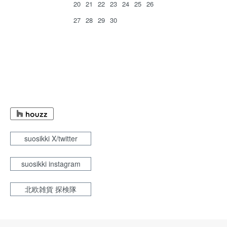
20
21
22
23
24
25
26
27
28
29
30
suosikki X/twitter
suosikki instagram
北欧雑貨 探検隊