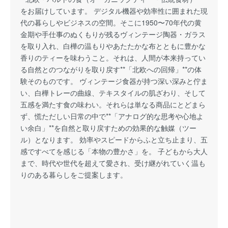
をお届けしています。 デジタル機器や効率性に囲まれた現
代の暮らしやビジネスの空間。そこに1950〜70年代の黄
金期や手仕事のぬくもりが残るヴィンテージ陶器・ガラス
を取り入れ、白樺の温もりやあたたかな布とともに豊かな
香りのティーを味わうこと。それは、人間が本来持ってい
る自然とのつながりを取り戻す**「北欧への回帰」**の体
験そのものです。 ヴィンテージ食器が持つ深い深みと佇ま
い、白樺トレーの曲線、テキスタイルの肌ざわり、そして
五感を満たす食の味わい。それらは単なる商品にとどまら
ず、慌ただしい日常の中で**「アナログ的な思考や心地よ
い余白」**を自然と取り戻すための効果的な触媒（ツー
ル）となります。 効率やスピードからふと立ち止まり、五
感ですべてを感じる「本物の豊かさ」を。 子どもから大人
まで、時代や世代を超えて愛され、受け継がれていく温も
りのある暮らしをご提案します。