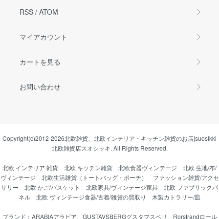
RSS
/
ATOM
マイアカウント
カートを見る
お問い合わせ
Copyright(c)2012-2026
北欧雑貨、北欧インテリア・キッチン雑貨のお店|suosikki
北欧雑貨店スオシッキ.
All Rights Reserved.
北欧 インテリア 雑貨
北欧 キッチン雑貨
北欧食器ヴィンテージ
北欧 生地/布/
ヴィンテージ
北欧生活雑貨（トートバッグ・ポーチ）
ファッション雑貨/アクセ
サリー
北欧 かご/バスケット
北欧家具/ヴィンテージ家具
北欧 ファブリックパ
ネル
北欧 ヴィンテージ食器/古着/雑貨の買取り
木製カトラリー/皿
ブランド：
ARABIAアラビア
、
GUSTAVSBERGグスタフスベリ
、
Rorstrandロール