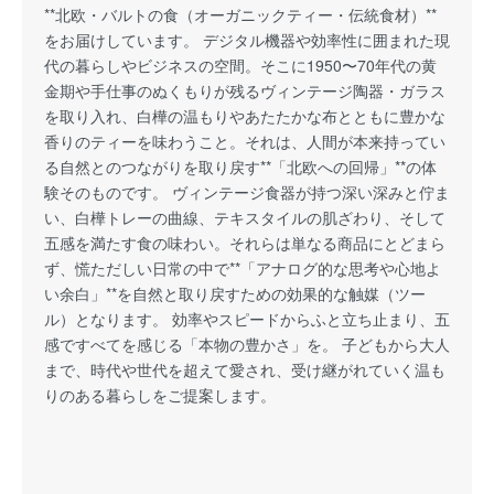
**北欧・バルトの食（オーガニックティー・伝統食材）**
をお届けしています。 デジタル機器や効率性に囲まれた現
代の暮らしやビジネスの空間。そこに1950〜70年代の黄
金期や手仕事のぬくもりが残るヴィンテージ陶器・ガラス
を取り入れ、白樺の温もりやあたたかな布とともに豊かな
香りのティーを味わうこと。それは、人間が本来持ってい
る自然とのつながりを取り戻す**「北欧への回帰」**の体
験そのものです。 ヴィンテージ食器が持つ深い深みと佇ま
い、白樺トレーの曲線、テキスタイルの肌ざわり、そして
五感を満たす食の味わい。それらは単なる商品にとどまら
ず、慌ただしい日常の中で**「アナログ的な思考や心地よ
い余白」**を自然と取り戻すための効果的な触媒（ツー
ル）となります。 効率やスピードからふと立ち止まり、五
感ですべてを感じる「本物の豊かさ」を。 子どもから大人
まで、時代や世代を超えて愛され、受け継がれていく温も
りのある暮らしをご提案します。