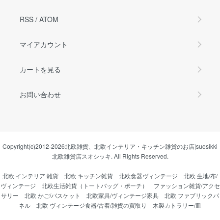
RSS
/
ATOM
マイアカウント
カートを見る
お問い合わせ
Copyright(c)2012-2026
北欧雑貨、北欧インテリア・キッチン雑貨のお店|suosikki
北欧雑貨店スオシッキ.
All Rights Reserved.
北欧 インテリア 雑貨
北欧 キッチン雑貨
北欧食器ヴィンテージ
北欧 生地/布/
ヴィンテージ
北欧生活雑貨（トートバッグ・ポーチ）
ファッション雑貨/アクセ
サリー
北欧 かご/バスケット
北欧家具/ヴィンテージ家具
北欧 ファブリックパ
ネル
北欧 ヴィンテージ食器/古着/雑貨の買取り
木製カトラリー/皿