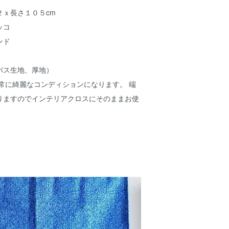
２ｘ長さ１０５cm
ッコ
ンド
バス生地、厚地）
常に綺麗なコンディションになります。 端
りますのでインテリアクロスにそのままお使