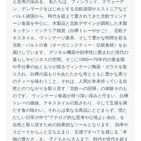
と思考の深みを。 私たちは、フィンランド、スウェーデ
ン、デンマークをはじめとする北欧諸国やエストニアなど
バルト諸国から、時代を超えて愛されてきた北欧ヴィンテ
ージ食器を中心に、木製品と北欧デザインが調和した木製
キッチン・インテリア雑貨（白樺トレーやかご）、北欧テ
キスタイル、ヴィンテージ家具、そして豊かな時間を彩る
北欧・バルトの食（オーガニックティー・伝統食材）をお
届けしています。 デジタル機器や効率性に囲まれた現代の
暮らしやビジネスの空間。そこに1950〜70年代の黄金期
や手仕事のぬくもりが残るヴィンテージ陶器・ガラスを取
り入れ、白樺の温もりやあたたかな布とともに豊かな香り
のティーを味わうこと。それは、人間が本来持っている自
然とのつながりを取り戻す「北欧への回帰」の体験そのも
のです。 ヴィンテージ食器が持つ深い深みと佇まい、白樺
トレーの曲線、テキスタイルの肌ざわり、そして五感を満
たす食の味わい。それらは単なる商品にとどまらず、慌た
だしい日常の中で*アナログ的な思考や心地よい余白」を
自然と取り戻すための効果的なツールとなります。 効率や
スピードからふと立ち止まり、五感ですべてを感じる「本
物の豊かさ」を。 子どもから大人まで、時代や世代を超え