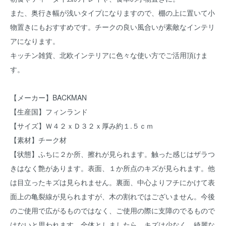
また、奥行き幅が浅いタイプになりますので、棚の上に置いて小
物置きにもおすすめです。チークの良い風合いが素敵なインテリ
アになります。
キッチン雑貨、北欧インテリアに色々な使い方でご活用頂けま
す。
【メーカー】BACKMAN
【生産国】フィンランド
【サイズ】Ｗ４２ｘＤ３２ｘ厚み約１.５ｃｍ
【素材】チーク材
【状態】ふちに２か所、擦れが見られます。触った感じはザラつ
きはなく艶があります。表面、１か所点のキズが見られます。他
は目立ったキズは見られません。裏面、中心よりフチにかけて表
面上の亀裂線が見られますが、木の割れではございません。今後
のご使用で広がるものではなく、ご使用の際に支障のでるもので
はないと思われます。全体としましたら、キズは少なく、綺麗な