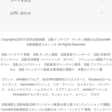
お問い合わせ
Copyright(c)2012-2026
北欧雑貨、北欧インテリア・キッチン雑貨のお店|suosikki
北欧雑貨店スオシッキ.
All Rights Reserved.
北欧 インテリア 雑貨
北欧 キッチン雑貨
北欧食器ヴィンテージ
北欧 生地/布/
ヴィンテージ
北欧生活雑貨（トートバッグ・ポーチ）
ファッション雑貨/アクセ
サリー
北欧 かご/バスケット
北欧家具/ヴィンテージ家具
北欧 ファブリックパ
ネル
北欧 ヴィンテージ食器/古着/雑貨の買取り
木製カトラリー/皿
ブランド：
ARABIAアラビア
、
GUSTAVSBERGグスタフスベリ
、
Rorstrandロール
ストランド
、
marimekkoマリメッコ
、
リサ・ラーソン
、
カイボイスン・デンマー
ク
、
スカンジナビスク・ヘムスロイド
、
ラプアンカンクリ
、
aarikkaアーリッカ
、
Almedahlsアルメダールス
、
ラッセントレー
、
ムーミン
ブログ
北欧雑貨と北欧食器(北欧ヴィンテージ食器)を取り扱うオンラインショップ(通販)
｢suosikki北欧雑貨店スオシッキ｣北欧のキッチン・インテリア 雑貨、ヴィンテージ