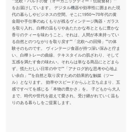
**北欧・バルトの食（オーガニックティー・伝統食材）**
をお届けしています。 デジタル機器や効率性に囲まれた現
代の暮らしやビジネスの空間。そこに1950〜70年代の黄
金期や手仕事のぬくもりが残るヴィンテージ陶器・ガラス
を取り入れ、白樺の温もりやあたたかな布とともに豊かな
香りのティーを味わうこと。それは、人間が本来持ってい
る自然とのつながりを取り戻す**「北欧への回帰」**の体
験そのものです。 ヴィンテージ食器が持つ深い深みと佇ま
い、白樺トレーの曲線、テキスタイルの肌ざわり、そして
五感を満たす食の味わい。それらは単なる商品にとどまら
ず、慌ただしい日常の中で**「アナログ的な思考や心地よ
い余白」**を自然と取り戻すための効果的な触媒（ツー
ル）となります。 効率やスピードからふと立ち止まり、五
感ですべてを感じる「本物の豊かさ」を。 子どもから大人
まで、時代や世代を超えて愛され、受け継がれていく温も
りのある暮らしをご提案します。