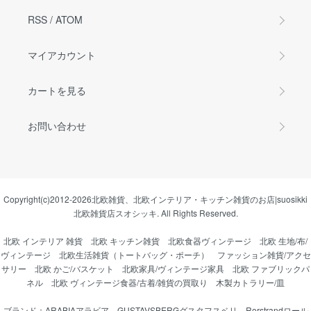
RSS
/
ATOM
マイアカウント
カートを見る
お問い合わせ
Copyright(c)2012-2026
北欧雑貨、北欧インテリア・キッチン雑貨のお店|suosikki
北欧雑貨店スオシッキ.
All Rights Reserved.
北欧 インテリア 雑貨
北欧 キッチン雑貨
北欧食器ヴィンテージ
北欧 生地/布/
ヴィンテージ
北欧生活雑貨（トートバッグ・ポーチ）
ファッション雑貨/アクセ
サリー
北欧 かご/バスケット
北欧家具/ヴィンテージ家具
北欧 ファブリックパ
ネル
北欧 ヴィンテージ食器/古着/雑貨の買取り
木製カトラリー/皿
ブランド：
ARABIAアラビア
、
GUSTAVSBERGグスタフスベリ
、
Rorstrandロール