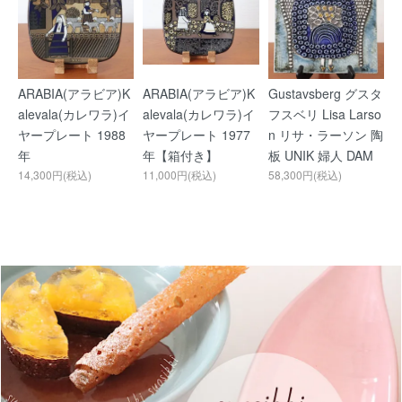
ARABIA(アラビア)K
ARABIA(アラビア)K
Gustavsberg グスタ
alevala(カレワラ)イ
alevala(カレワラ)イ
フスベリ Lisa Larso
ヤープレート 1988
ヤープレート 1977
n リサ・ラーソン 陶
年
年【箱付き】
板 UNIK 婦人 DAM
14,300円(税込)
11,000円(税込)
58,300円(税込)