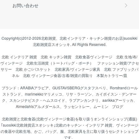
お問い合わせ
Copyright(c)2012-2026
北欧雑貨、北欧インテリア・キッチン雑貨のお店|suosikki
北欧雑貨店スオシッキ.
All Rights Reserved.
北欧 インテリア 雑貨
北欧 キッチン雑貨
北欧食器ヴィンテージ
北欧 生地/布/
ヴィンテージ
北欧生活雑貨（トートバッグ・ポーチ）
ファッション雑貨/アクセ
サリー
北欧 かご/バスケット
北欧家具/ヴィンテージ家具
北欧 ファブリックパ
ネル
北欧 ヴィンテージ食器/古着/雑貨の買取り
木製カトラリー/皿
ブランド：
ARABIAアラビア
、
GUSTAVSBERGグスタフスベリ
、
Rorstrandロール
ストランド
、
marimekkoマリメッコ
、
リサ・ラーソン
、
カイボイスン・デンマー
ク
、
スカンジナビスク・ヘムスロイド
、
ラプアンカンクリ
、
aarikkaアーリッカ
、
Almedahlsアルメダールス
、
ラッセントレー
、
ムーミン
ブログ
北欧雑貨と北欧食器(北欧ヴィンテージ食器)を取り扱うオンラインショップ(通販)
｢suosikki北欧雑貨店スオシッキ｣北欧のキッチン・インテリア 雑貨、ヴィンテージ
の食器や北欧生地、かご、バッグ、服、北欧家具を主に取り扱うセレクトショップ
です。