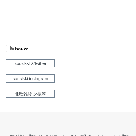
suosikki X/twitter
suosikki instagram
北欧雑貨 探検隊