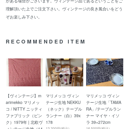
がある場合がございます。ヴィンテージ品であるということをご
理解頂いた上でご注文下さい。ヴィンテージの良き風合いをどう
ぞお楽しみ下さい。
RECOMMENDED ITEM
【ヴィンテージ】m
マリメッコ ヴィン
マリメッコ ヴィン
arimekko マリメッ
テージ生地 NEKKU
テージ生地「TAMA
コ / NITTY ニッティ
（ネック）テーブル
RA」/テーブルラン
ファブリック（ピン
ランナー（白）39x
ナー マイヤ・イソ
ク）1979年 | 北欧ヴ
178
ラ 39×272cm
ィンテージ生地（14
13,200円(税込)
16,500円(税込)