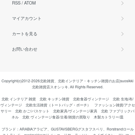
RSS
/
ATOM
マイアカウント
カートを見る
お問い合わせ
Copyright(c)2012-2026
北欧雑貨、北欧インテリア・キッチン雑貨のお店|suosikki
北欧雑貨店スオシッキ.
All Rights Reserved.
北欧 インテリア 雑貨
北欧 キッチン雑貨
北欧食器ヴィンテージ
北欧 生地/布/
ヴィンテージ
北欧生活雑貨（トートバッグ・ポーチ）
ファッション雑貨/アクセ
サリー
北欧 かご/バスケット
北欧家具/ヴィンテージ家具
北欧 ファブリックパ
ネル
北欧 ヴィンテージ食器/古着/雑貨の買取り
木製カトラリー/皿
ブランド：
ARABIAアラビア
、
GUSTAVSBERGグスタフスベリ
、
Rorstrandロール
ストランド
、
marimekkoマリメッコ
、
リサ・ラーソン
、
カイボイスン・デンマー