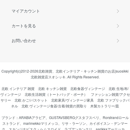
マイアカウント
カートを見る
お問い合わせ
Copyright(c)2012-2026
北欧雑貨、北欧インテリア・キッチン雑貨のお店|suosikki
北欧雑貨店スオシッキ.
All Rights Reserved.
北欧 インテリア 雑貨
北欧 キッチン雑貨
北欧食器ヴィンテージ
北欧 生地/布/
ヴィンテージ
北欧生活雑貨（トートバッグ・ポーチ）
ファッション雑貨/アクセ
サリー
北欧 かご/バスケット
北欧家具/ヴィンテージ家具
北欧 ファブリックパ
ネル
北欧 ヴィンテージ食器/古着/雑貨の買取り
木製カトラリー/皿
ブランド：
ARABIAアラビア
、
GUSTAVSBERGグスタフスベリ
、
Rorstrandロール
ストランド
、
marimekkoマリメッコ
、
リサ・ラーソン
、
カイボイスン・デンマー
ク
、
スカンジナビスク・ヘムスロイド
、
ラプアンカンクリ
、
aarikkaアーリッカ
、