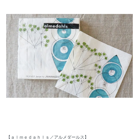
【ａｌｍｅｄａｈｌｓ／アルメダールス】