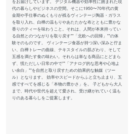
をお届けしています。 デジタル機器や効率性に囲まれた現
代の暮らしやビジネスの空間。そこに1950〜70年代の黄
金期や手仕事のぬくもりが残るヴィンテージ陶器・ガラス
を取り入れ、白樺の温もりやあたたかな布とともに豊かな
香りのティーを味わうこと。それは、人間が本来持ってい
る自然とのつながりを取り戻す**「北欧への回帰」**の体
験そのものです。 ヴィンテージ食器が持つ深い深みと佇ま
い、白樺トレーの曲線、テキスタイルの肌ざわり、そして
五感を満たす食の味わい。それらは単なる商品にとどまら
ず、慌ただしい日常の中で**「アナログ的な思考や心地よ
い余白」**を自然と取り戻すための効果的な触媒（ツー
ル）となります。 効率やスピードからふと立ち止まり、五
感ですべてを感じる「本物の豊かさ」を。 子どもから大人
まで、時代や世代を超えて愛され、受け継がれていく温も
りのある暮らしをご提案します。