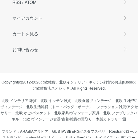
RSS
/
ATOM
マイアカウント
カートを見る
お問い合わせ
Copyright(c)2012-2026
北欧雑貨、北欧インテリア・キッチン雑貨のお店|suosikki
北欧雑貨店スオシッキ.
All Rights Reserved.
北欧 インテリア 雑貨
北欧 キッチン雑貨
北欧食器ヴィンテージ
北欧 生地/布/
ヴィンテージ
北欧生活雑貨（トートバッグ・ポーチ）
ファッション雑貨/アクセ
サリー
北欧 かご/バスケット
北欧家具/ヴィンテージ家具
北欧 ファブリックパ
ネル
北欧 ヴィンテージ食器/古着/雑貨の買取り
木製カトラリー/皿
ブランド：
ARABIAアラビア
、
GUSTAVSBERGグスタフスベリ
、
Rorstrandロール
ストランド
、
marimekkoマリメッコ
、
リサ・ラーソン
、
カイボイスン・デンマー