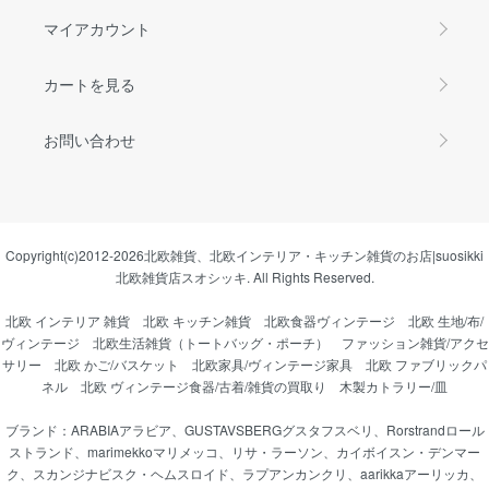
マイアカウント
カートを見る
お問い合わせ
Copyright(c)2012-2026
北欧雑貨、北欧インテリア・キッチン雑貨のお店|suosikki
北欧雑貨店スオシッキ.
All Rights Reserved.
北欧 インテリア 雑貨
北欧 キッチン雑貨
北欧食器ヴィンテージ
北欧 生地/布/
ヴィンテージ
北欧生活雑貨（トートバッグ・ポーチ）
ファッション雑貨/アクセ
サリー
北欧 かご/バスケット
北欧家具/ヴィンテージ家具
北欧 ファブリックパ
ネル
北欧 ヴィンテージ食器/古着/雑貨の買取り
木製カトラリー/皿
ブランド：
ARABIAアラビア
、
GUSTAVSBERGグスタフスベリ
、
Rorstrandロール
ストランド
、
marimekkoマリメッコ
、
リサ・ラーソン
、
カイボイスン・デンマー
ク
、
スカンジナビスク・ヘムスロイド
、
ラプアンカンクリ
、
aarikkaアーリッカ
、