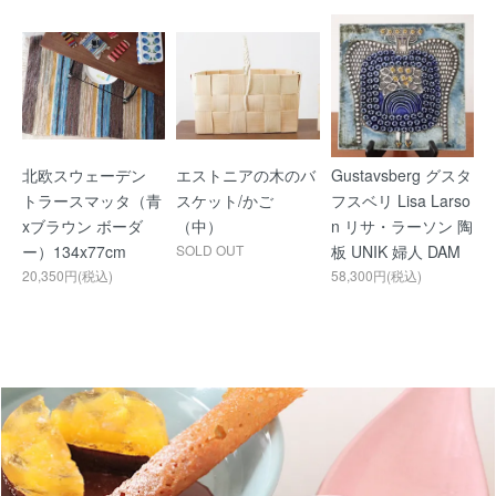
北欧スウェーデン
エストニアの木のバ
Gustavsberg グスタ
トラースマッタ（青
スケット/かご
フスベリ Lisa Larso
xブラウン ボーダ
（中）
n リサ・ラーソン 陶
ー）134x77cm
SOLD OUT
板 UNIK 婦人 DAM
20,350円(税込)
58,300円(税込)