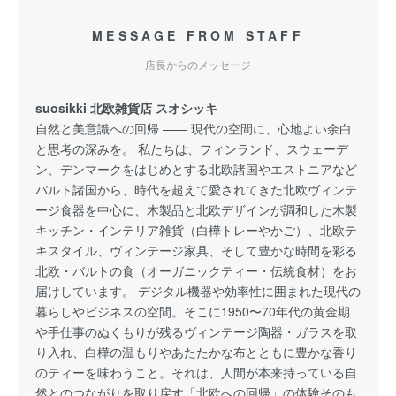
MESSAGE FROM STAFF
店長からのメッセージ
suosikki 北欧雑貨店 スオシッキ
自然と美意識への回帰 —— 現代の空間に、心地よい余白
と思考の深みを。 私たちは、フィンランド、スウェーデ
ン、デンマークをはじめとする北欧諸国やエストニアなど
バルト諸国から、時代を超えて愛されてきた北欧ヴィンテ
ージ食器を中心に、木製品と北欧デザインが調和した木製
キッチン・インテリア雑貨（白樺トレーやかご）、北欧テ
キスタイル、ヴィンテージ家具、そして豊かな時間を彩る
北欧・バルトの食（オーガニックティー・伝統食材）をお
届けしています。 デジタル機器や効率性に囲まれた現代の
暮らしやビジネスの空間。そこに1950〜70年代の黄金期
や手仕事のぬくもりが残るヴィンテージ陶器・ガラスを取
り入れ、白樺の温もりやあたたかな布とともに豊かな香り
のティーを味わうこと。それは、人間が本来持っている自
然とのつながりを取り戻す「北欧への回帰」の体験そのも