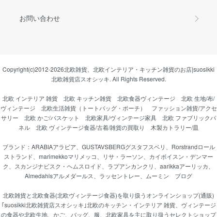
お問い合わせ
Copyright(c)2012-2026
北欧雑貨、北欧インテリア・キッチン雑貨のお店|suosikki
北欧雑貨店スオシッキ.
All Rights Reserved.
北欧 インテリア 雑貨
北欧 キッチン雑貨
北欧食器ヴィンテージ
北欧 生地/布/
ヴィンテージ
北欧生活雑貨（トートバッグ・ポーチ）
ファッション雑貨/アクセ
サリー
北欧 かご/バスケット
北欧家具/ヴィンテージ家具
北欧 ファブリックパ
ネル
北欧 ヴィンテージ食器/古着/雑貨の買取り
木製カトラリー/皿
ブランド：
ARABIAアラビア
、
GUSTAVSBERGグスタフスベリ
、
Rorstrandロール
ストランド
、
marimekkoマリメッコ
、
リサ・ラーソン
、
カイボイスン・デンマー
ク
、
スカンジナビスク・ヘムスロイド
、
ラプアンカンクリ
、
aarikkaアーリッカ
、
Almedahlsアルメダールス
、
ラッセントレー
、
ムーミン
ブログ
北欧雑貨と北欧食器(北欧ヴィンテージ食器)を取り扱うオンラインショップ(通販)
｢suosikki北欧雑貨店スオシッキ｣北欧のキッチン・インテリア 雑貨、ヴィンテージ
の食器や北欧生地、かご、バッグ、服、北欧家具を主に取り扱うセレクトショップ