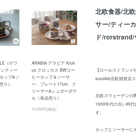
北欧食器/北欧
サー/ティー
ド/rorstra
LE（ゲフ
ARABIA アラビア Krok
【ロールストランド
j(マンティー
us クロッカス BWコー
カップ&ソ
ヒーカップ＆ソーサ
suosikki北欧雑貨
売り）
ー、プレート17cm、ク
リーマー&シュガーボウ
北欧スウェーデンの
ル（単品売り）
1930年代の古い時
13,200円(税込)
す。
カップとソーサーに