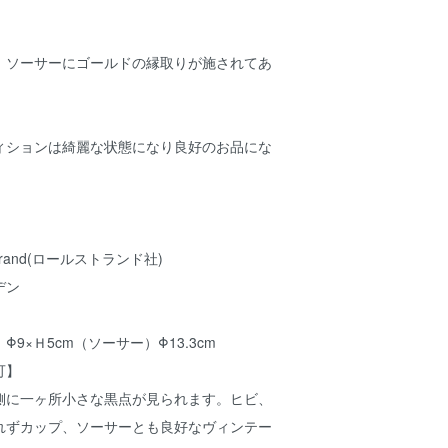
、ソーサーにゴールドの縁取りが施されてあ
ィションは綺麗な状態になり良好のお品にな
rand(ロールストランド社)
デン
9×Ｈ5cm（ソーサー）Φ13.3cm
可】
側に一ヶ所小さな黒点が見られます。ヒビ、
れずカップ、ソーサーとも良好なヴィンテー