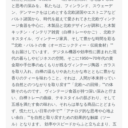
と思考の深みを。 私たちは、フィンランド、スウェーデ
ン、デンマークをはじめとする北欧諸国やエストニアなど
バルト諸国から、時代を超えて愛されてきた北欧ヴィンテ
ージ食器を中心に、木製品と北欧デザインが調和した木製
キッチン・インテリア雑貨（白樺トレーやかご）、北欧テ
キスタイル、ヴィンテージ家具、そして豊かな時間を彩る
**北欧・バルトの食（オーガニックティー・伝統食材）**
をお届けしています。 デジタル機器や効率性に囲まれた現
代の暮らしやビジネスの空間。そこに1950〜70年代の黄
金期や手仕事のぬくもりが残るヴィンテージ陶器・ガラス
を取り入れ、白樺の温もりやあたたかな布とともに豊かな
香りのティーを味わうこと。それは、人間が本来持ってい
る自然とのつながりを取り戻す**「北欧への回帰」**の体
験そのものです。 ヴィンテージ食器が持つ深い深みと佇ま
い、白樺トレーの曲線、テキスタイルの肌ざわり、そして
五感を満たす食の味わい。それらは単なる商品にとどまら
ず、慌ただしい日常の中で**「アナログ的な思考や心地よ
い余白」**を自然と取り戻すための効果的な触媒（ツー
ル）となります。 効率やスピードからふと立ち止まり、五