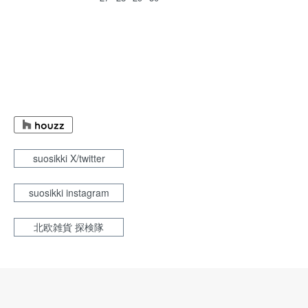
suosikki X/twitter
suosikki instagram
北欧雑貨 探検隊