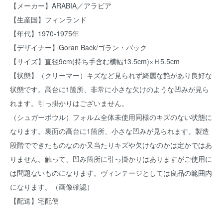
【メーカー】ARABIA／アラビア
【生産国】フィンランド
【年代】1970-1975年
【デザイナー】Goran Back/ゴラン・バック
【サイズ】直径9cm(持ち手含む横幅13.5cm)×Ｈ5.5cm
【状態】（クリーマー）キズなど見られず綺麗な艶があり良好な
状態です。高台に1箇所、非常に小さな欠けのような凹みが見ら
れます。引っ掛かりはございません。
（シュガーボウル）フォルム全体未使用同様のキズのない状態に
なります。裏面の高台に1箇所、小さな凹みが見られます。製造
段階でできたものなのか又当たりキズや欠けなのかは定かではあ
りません。触って、凹み箇所に引っ掛かりはありますがご使用に
は問題ないものになります。ヴィンテージとしては良品の範囲内
になります。（画像確認）
【配送】宅配便