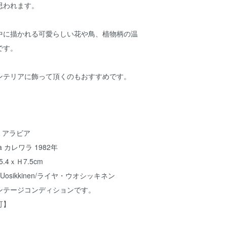
思われます。
中に描かれる可愛らしい花や鳥、植物柄の温
です。
ンテリアに飾って頂くのもおすすめです。
A アラビア
a カレワラ 1982年
.4ｘＨ7.5cm
 Uosikkinen/ライヤ・ウオシッキネン
ンテージコンディションです。
可】