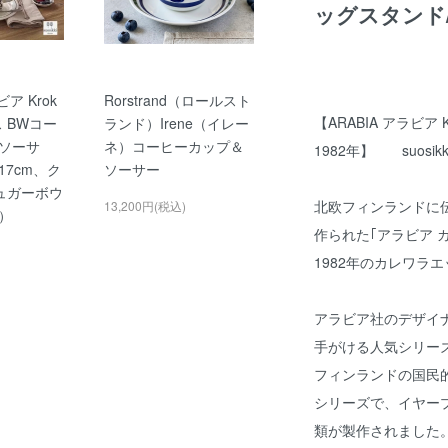
ッグスタンド
ビア Krok
Rorstrand（ロールスト
【ARABIA アラビア
ス BWコー
ランド）Irene（イレー
ソーサ
ネ）コーヒーカップ＆
1982年】 suosi
7cm、ク
ソーサー
ュガーボウ
北欧フィンランドに
13,200円(税込)
）
作られた｢アラビア 
1982年のカレワラ
アラビア社のデザイナ
手がける人気シリー
フィンランドの国民
シリーズで、イヤープレ
類が製作されました。