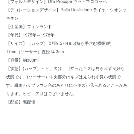
【フォルムデザイン】Ulla Procope ウラ・プロコッペ
【デコレーションデザイン】Raija Uosikkinen ライヤ・ウオシッ
キネン
【生産国】フィンランド
【年代】1975年～1978年
【サイズ】（カップ）直径9.5×Ｈ8.5(持ち手含む横幅)約
11cm（ソーサー）直径14.3cm
【容量】約300ml
【状態】(カップ）ヒビ、欠け、目立ったキズは見られず良好な
状態です。(ソーサー）中央部分はキズは見られず良い状態で
す。縁まわりブラウン色のあたりに小キズが見られるところがあ
ります。ヒビ、欠けはございません。
【配送】宅配便