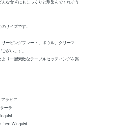
どんな食卓にもしっくりと馴染んでくれそう
めのサイズです。
、サービングプレート、ボウル、クリーマ
がございます。
とより一層素敵なテーブルセッティングを楽
。
A アラビア
 サーラ
quist
nen Winquist