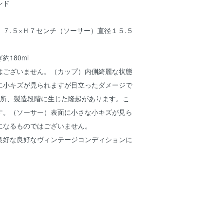
ンド
７.５×Ｈ７センチ（ソーサー）直径１５.５
180ml
はございません。（カップ）内側綺麗な状態
に小キズが見られますが目立ったダメージで
ヶ所、製造段階に生じた隆起があります。こ
す。（ソーサー）表面に小さな小キズが見ら
になるものではございません。
良好な良好なヴィンテージコンディションに
】