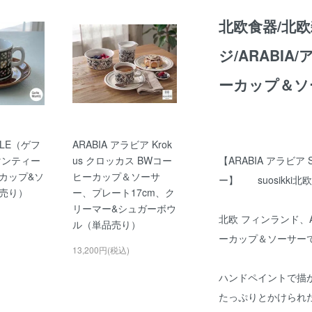
北欧食器/北欧
ジ/ARABIA
ーカップ＆ソ
LE（ゲフ
ARABIA アラビア Krok
【ARABIA アラビア
j(マンティー
us クロッカス BWコー
カップ&ソ
ヒーカップ＆ソーサ
ー】 suosikki
売り）
ー、プレート17cm、ク
リーマー&シュガーボウ
北欧 フィンランド、A
ル（単品売り）
ーカップ＆ソーサー
13,200円(税込)
ハンドペイントで描
たっぷりとかけられ