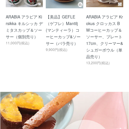
ARABIA アラビア Ki
【美品】GEFLE
ARABIA アラビア Kr
rsikka キルシッカ デ
（ゲフレ）Mantilj
okus クロッカス B
ミタスカップ＆ソー
(マンティーラ）コ
Wコーヒーカップ＆
サー（個別売り）
ーヒーカップ&ソー
ソーサー、プレート
11,000円(税込)
サー（バラ売り）
17cm、クリーマー&
9,900円(税込)
シュガーボウル（単
品売り）
13,200円(税込)