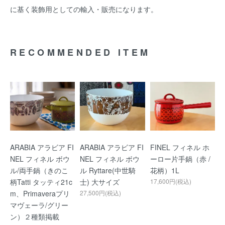
に基く装飾用としての輸入・販売になります。
RECOMMENDED ITEM
ARABIA アラビア FI
ARABIA アラビア FI
FINEL フィネル ホ
NEL フィネル ボウ
NEL フィネル ボウ
ーロー片手鍋（赤 /
ル/両手鍋（きのこ
ル Ryttare(中世騎
花柄）1L
柄Tatti タッティ21c
士) 大サイズ
17,600円(税込)
m、Primaveraプリ
27,500円(税込)
マヴェーラ/グリー
ン）２種類掲載