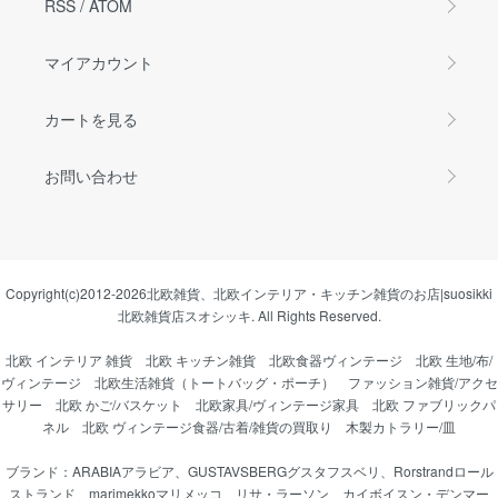
RSS
/
ATOM
マイアカウント
カートを見る
お問い合わせ
Copyright(c)2012-2026
北欧雑貨、北欧インテリア・キッチン雑貨のお店|suosikki
北欧雑貨店スオシッキ.
All Rights Reserved.
北欧 インテリア 雑貨
北欧 キッチン雑貨
北欧食器ヴィンテージ
北欧 生地/布/
ヴィンテージ
北欧生活雑貨（トートバッグ・ポーチ）
ファッション雑貨/アクセ
サリー
北欧 かご/バスケット
北欧家具/ヴィンテージ家具
北欧 ファブリックパ
ネル
北欧 ヴィンテージ食器/古着/雑貨の買取り
木製カトラリー/皿
ブランド：
ARABIAアラビア
、
GUSTAVSBERGグスタフスベリ
、
Rorstrandロール
ストランド
、
marimekkoマリメッコ
、
リサ・ラーソン
、
カイボイスン・デンマー