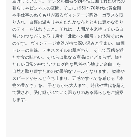
届けしています。 デジタル機器や効率性に囲まれた現代の
暮らしやビジネスの空間。そこに1950〜70年代の黄金期
や手仕事のぬくもりが残るヴィンテージ陶器・ガラスを取
り入れ、白樺の温もりやあたたかな布とともに豊かな香り
のティーを味わうこと。それは、人間が本来持っている自
然とのつながりを取り戻す「北欧への回帰」の体験そのも
のです。 ヴィンテージ食器が持つ深い深みと佇まい、白樺
トレーの曲線、テキスタイルの肌ざわり、そして五感を満
たす食の味わい。それらは単なる商品にとどまらず、慌た
だしい日常の中で*アナログ的な思考や心地よい余白」を
自然と取り戻すための効果的なツールとなります。 効率や
スピードからふと立ち止まり、五感ですべてを感じる「本
物の豊かさ」を。 子どもから大人まで、時代や世代を超え
て愛され、受け継がれていく温もりのある暮らしをご提案
します。