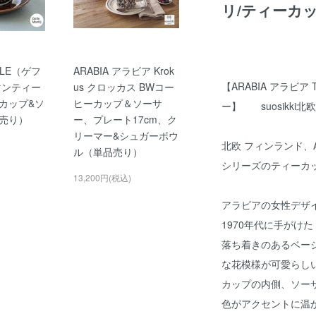
リ/ティーカ
LE（ゲフ
ARABIA アラビア Krok
【ARABIA アラビア
j(マンティー
us クロッカス BWコー
カップ&ソ
ヒーカップ＆ソーサ
ー】 suosikki
売り）
ー、プレート17cm、ク
リーマー&シュガーボウ
北欧 フィンランド、AR
ル（単品売り）
シリーズのティーカ
13,200円(税込)
アラビアの女性デザイナー
1970年代に手がけた
落ち着きのあるベー
な花模様が可愛らし
カップの内側、ソー
色がアクセントに温