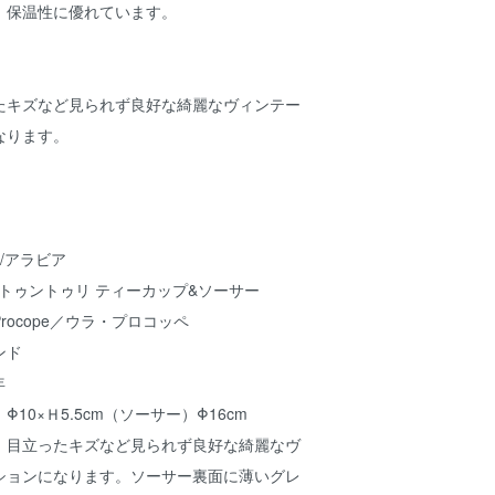
、保温性に優れています。
たキズなど見られず良好な綺麗なヴィンテー
なります。
A/アラビア
ri/トゥントゥリ ティーカップ&ソーサー
Procope／ウラ・プロコッペ
ンド
年
10×Ｈ5.5cm（ソーサー）Φ16cm
、目立ったキズなど見られず良好な綺麗なヴ
ションになります。ソーサー裏面に薄いグレ