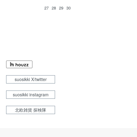
27
28
29
30
suosikki X/twitter
suosikki instagram
北欧雑貨 探検隊