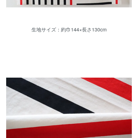
生地サイズ：約巾144×長さ130cm