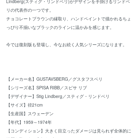
Lindberg(スティグ・リンドベリ)がデザインを手掛けるリンドベ
リの代表作の一つです。
チョコレートブラウンの縁取り、ハンドペイントで描かれるちょ
っぴり不揃いなブラックのラインに温かみを感じます。
今では復刻版も登場し、今なお続く人気シリーズになります。
【メーカー名】GUSTAVSBERG／グスタフスベリ
【シリーズ名】SPISA RIBB／スピサ リブ
【デザイナー】Stig Lindberg／スティグ・リンドベリ
【サイズ】径21cm
【生産国】スウェーデン
【年代】1959～1974年
【コンディション】大きく目立ったダメージは見られず全体的に