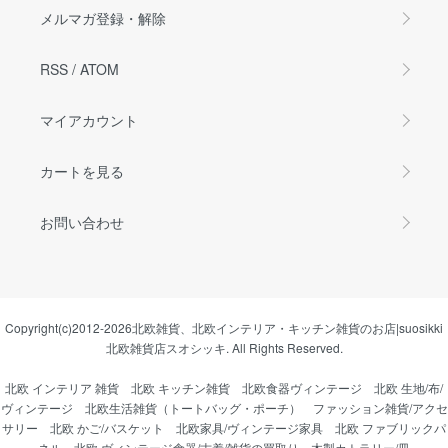
メルマガ登録・解除
RSS
/
ATOM
マイアカウント
カートを見る
お問い合わせ
Copyright(c)2012-2026
北欧雑貨、北欧インテリア・キッチン雑貨のお店|suosikki
北欧雑貨店スオシッキ.
All Rights Reserved.
北欧 インテリア 雑貨
北欧 キッチン雑貨
北欧食器ヴィンテージ
北欧 生地/布/
ヴィンテージ
北欧生活雑貨（トートバッグ・ポーチ）
ファッション雑貨/アクセ
サリー
北欧 かご/バスケット
北欧家具/ヴィンテージ家具
北欧 ファブリックパ
ネル
北欧 ヴィンテージ食器/古着/雑貨の買取り
木製カトラリー/皿