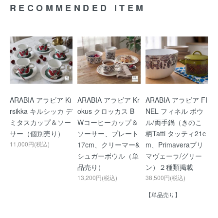
RECOMMENDED ITEM
ARABIA アラビア Ki
ARABIA アラビア Kr
ARABIA アラビア FI
rsikka キルシッカ デ
okus クロッカス B
NEL フィネル ボウ
ミタスカップ＆ソー
Wコーヒーカップ＆
ル/両手鍋（きのこ
サー（個別売り）
ソーサー、プレート
柄Tatti タッティ21c
11,000円(税込)
17cm、クリーマー&
m、Primaveraプリ
シュガーボウル（単
マヴェーラ/グリー
品売り）
ン）２種類掲載
13,200円(税込)
38,500円(税込)
【単品売り】