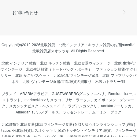
お問い合わせ
Copyright(c)2012-2026
北欧雑貨、北欧インテリア・キッチン雑貨のお店|suosikki
北欧雑貨店スオシッキ.
All Rights Reserved.
北欧 インテリア 雑貨
北欧 キッチン雑貨
北欧食器ヴィンテージ
北欧 生地/布/
ヴィンテージ
北欧生活雑貨（トートバッグ・ポーチ）
ファッション雑貨/アクセ
サリー
北欧 かご/バスケット
北欧家具/ヴィンテージ家具
北欧 ファブリックパ
ネル
北欧 ヴィンテージ食器/古着/雑貨の買取り
木製カトラリー/皿
ブランド：
ARABIAアラビア
、
GUSTAVSBERGグスタフスベリ
、
Rorstrandロール
ストランド
、
marimekkoマリメッコ
、
リサ・ラーソン
、
カイボイスン・デンマー
ク
、
スカンジナビスク・ヘムスロイド
、
ラプアンカンクリ
、
aarikkaアーリッカ
、
Almedahlsアルメダールス
、
ラッセントレー
、
ムーミン
ブログ
北欧雑貨と北欧食器(北欧ヴィンテージ食器)を取り扱うオンラインショップ(通販)
｢suosikki北欧雑貨店スオシッキ｣北欧のキッチン・インテリア 雑貨、ヴィンテージ
の食器や北欧生地、かご、バッグ、服、北欧家具を主に取り扱うセレクトショップ