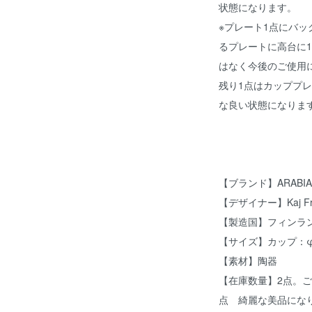
状態になります。
※プレート1点にバ
るプレートに高台に1
はなく今後のご使用
残り1点はカッププ
な良い状態になりま
【ブランド】ARABI
【デザイナー】Kaj 
【製造国】フィンラ
【サイズ】カップ：φ８
【素材】陶器
【在庫数量】2点。
点 綺麗な美品にな