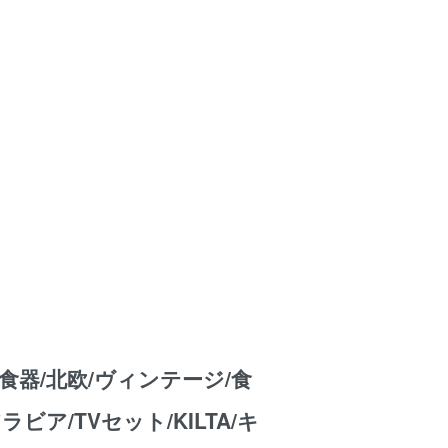
食器/北欧/ヴィンテージ/食
アラビア/TVセット/KILTA/キ