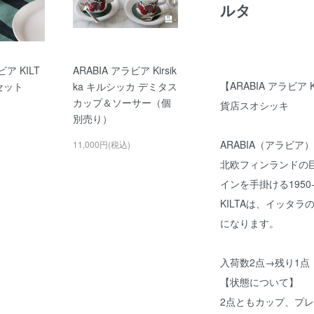
ルタ
ビア KILT
ARABIA アラビア Kirsik
【ARABIA アラビア 
Vセット
ka キルシッカ デミタス
カップ＆ソーサー（個
貨店スオシッキ
別売り）
ARABIA（アラビア
11,000円(税込)
北欧フィンランドの巨匠
インを手掛ける195
KILTAは、イッタ
になります。
入荷数2点→残り1点
【状態について】
2点ともカップ、プ