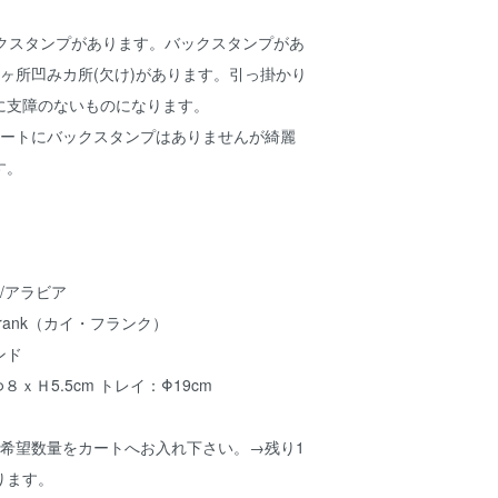
ックスタンプがあります。バックスタンプがあ
ヶ所凹みカ所(欠け)があります。引っ掛かり
に支障のないものになります。
レートにバックスタンプはありませんが綺麗
す。
A/アラビア
Frank（カイ・フランク）
ンド
ｘＨ5.5cm トレイ：Φ19cm
ご希望数量をカートへお入れ下さい。→残り1
ります。