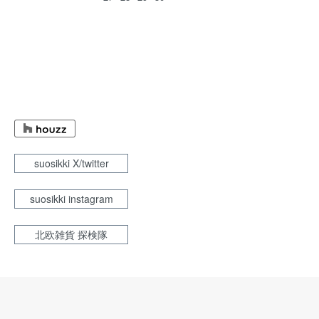
suosikki X/twitter
suosikki instagram
北欧雑貨 探検隊