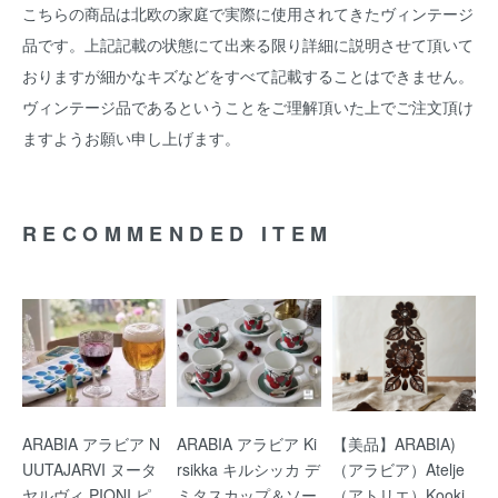
こちらの商品は北欧の家庭で実際に使用されてきたヴィンテージ
品です。上記記載の状態にて出来る限り詳細に説明させて頂いて
おりますが細かなキズなどをすべて記載することはできません。
ヴィンテージ品であるということをご理解頂いた上でご注文頂け
ますようお願い申し上げます。
RECOMMENDED ITEM
ARABIA アラビア N
ARABIA アラビア Ki
【美品】ARABIA)
UUTAJARVI ヌータ
rsikka キルシッカ デ
（アラビア）Atelje
ヤルヴィ PIONI ピ
ミタスカップ＆ソー
（アトリエ）Kooki