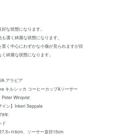
良好な状態になります。
色も濃く綺麗な状態になります。
を置く中心にわずかな小傷が見られますが目
なく綺麗な状態になります。
IA アラビア
ikka キルシッカ コーヒーカップ&ソーサー
er Winqvist
Inkeri Seppala
79年
ンド
.5×Ｈ6cm、ソーサー直径15cm