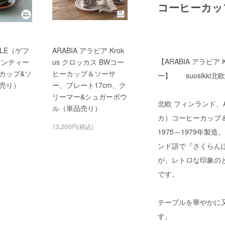
コーヒーカッ
LE（ゲフ
ARABIA アラビア Krok
【ARABIA アラビア
j(マンティー
us クロッカス BWコー
カップ&ソ
ヒーカップ＆ソーサ
ー】 suosikki
売り）
ー、プレート17cm、ク
リーマー&シュガーボウ
北欧 フィンランド、AR
ル（単品売り）
カ）コーヒーカップ
13,200円(税込)
1975～1979年製造
ンド語で『さくらん
が、レトロな印象の
です。
テーブルを華やかに
す。