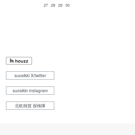
27
28
29
30
suosikki X/twitter
suosikki instagram
北欧雑貨 探検隊