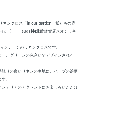
ンクロス「In our garden」私たちの庭
-60年代）】 suosikki北欧雑貨店スオシッキ
ヴィンテージのリネンクロスです。
ロー、グリーンの色合いでデザインされる
手触りの良いリネンの生地に、ハーブの絵柄
ます。
インテリアのアクセントにお楽しみいただけ
m