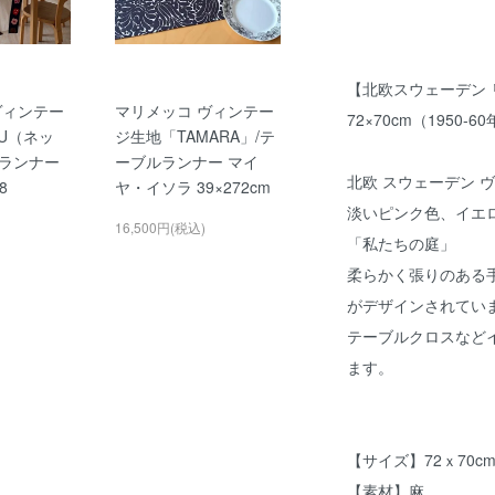
【北欧スウェーデン リネ
ヴィンテー
マリメッコ ヴィンテー
72×70cm（1950
KU（ネッ
ジ生地「TAMARA」/テ
ランナー
ーブルランナー マイ
北欧 スウェーデン 
8
ヤ・イソラ 39×272cm
淡いピンク色、イエ
16,500円(税込)
「私たちの庭」
柔らかく張りのある
がデザインされてい
テーブルクロスなど
ます。
【サイズ】72ｘ70c
【素材】麻