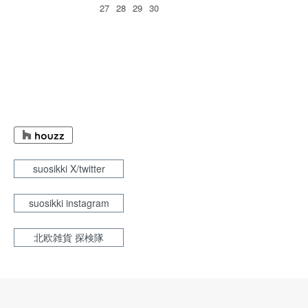
27
28
29
30
suosikki X/twitter
suosikki instagram
北欧雑貨 探検隊