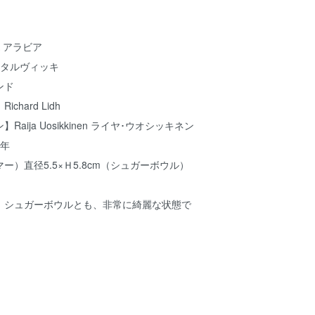
A アラビア
ki タルヴィッキ
ンド
hard Lidh
aija Uosikkinen ライヤ･ウオシッキネン
4年
ー）直径5.5×Ｈ5.8cm（シュガーボウル）
、シュガーボウルとも、非常に綺麗な状態で