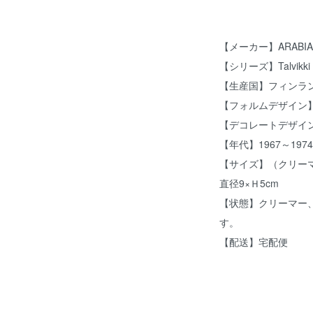
【メーカー】ARABI
【シリーズ】Talvik
【生産国】フィンラ
【フォルムデザイン】Ric
【デコレートデザイン】R
【年代】1967～197
【サイズ】（クリーマ
直径9×Ｈ5cm
【状態】クリーマー
す。
【配送】宅配便