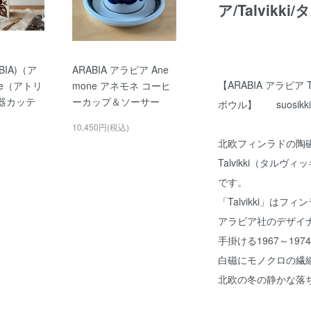
ア/Talvikk
IA)（ア
ARABIA アラビア Ane
【ARABIA アラビア
je（アトリ
mone アネモネ コーヒ
陶器カッテ
ーカップ＆ソーサー
ボウル】 suosik
10,450円(税込)
北欧フィンラドの陶磁
Talvikki（タル
です。
「Talvikki」は
アラビア社のデザイ
手掛ける1967～19
白磁にモノクロの繊
北欧の冬の静かな落