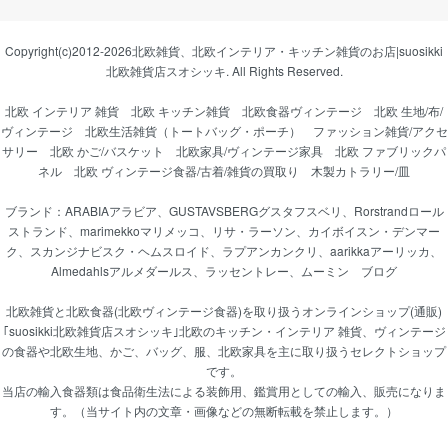
Copyright(c)2012-2026
北欧雑貨、北欧インテリア・キッチン雑貨のお店|suosikki
北欧雑貨店スオシッキ.
All Rights Reserved.
北欧 インテリア 雑貨
北欧 キッチン雑貨
北欧食器ヴィンテージ
北欧 生地/布/
ヴィンテージ
北欧生活雑貨（トートバッグ・ポーチ）
ファッション雑貨/アクセ
サリー
北欧 かご/バスケット
北欧家具/ヴィンテージ家具
北欧 ファブリックパ
ネル
北欧 ヴィンテージ食器/古着/雑貨の買取り
木製カトラリー/皿
ブランド：
ARABIAアラビア
、
GUSTAVSBERGグスタフスベリ
、
Rorstrandロール
ストランド
、
marimekkoマリメッコ
、
リサ・ラーソン
、
カイボイスン・デンマー
ク
、
スカンジナビスク・ヘムスロイド
、
ラプアンカンクリ
、
aarikkaアーリッカ
、
Almedahlsアルメダールス
、
ラッセントレー
、
ムーミン
ブログ
北欧雑貨と北欧食器(北欧ヴィンテージ食器)を取り扱うオンラインショップ(通販)
｢suosikki北欧雑貨店スオシッキ｣北欧のキッチン・インテリア 雑貨、ヴィンテージ
の食器や北欧生地、かご、バッグ、服、北欧家具を主に取り扱うセレクトショップ
です。
当店の輸入食器類は食品衛生法による装飾用、鑑賞用としての輸入、販売になりま
す。（当サイト内の文章・画像などの無断転載を禁止します。）