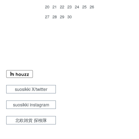
20
21
22
23
24
25
26
27
28
29
30
suosikki X/twitter
suosikki instagram
北欧雑貨 探検隊