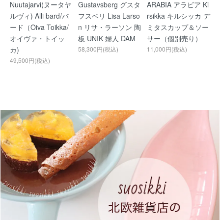
Nuutajarvi(ヌータヤ
Gustavsberg グスタ
ARABIA アラビア Ki
ルヴィ) Alli bard/バ
フスベリ Lisa Larso
rsikka キルシッカ デ
ード（Oiva Toikka/
n リサ・ラーソン 陶
ミタスカップ＆ソー
オイヴァ・トイッ
板 UNIK 婦人 DAM
サー（個別売り）
カ)
58,300円(税込)
11,000円(税込)
49,500円(税込)