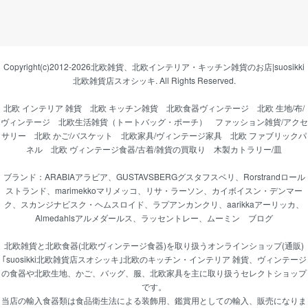
Copyright(c)2012-2026
北欧雑貨、北欧インテリア・キッチン雑貨のお店|suosikki
北欧雑貨店スオシッキ.
All Rights Reserved.
北欧 インテリア 雑貨
北欧 キッチン雑貨
北欧食器ヴィンテージ
北欧 生地/布/
ヴィンテージ
北欧生活雑貨（トートバッグ・ポーチ）
ファッション雑貨/アクセ
サリー
北欧 かご/バスケット
北欧家具/ヴィンテージ家具
北欧 ファブリックパ
ネル
北欧 ヴィンテージ食器/古着/雑貨の買取り
木製カトラリー/皿
ブランド：
ARABIAアラビア
、
GUSTAVSBERGグスタフスベリ
、
Rorstrandロール
ストランド
、
marimekkoマリメッコ
、
リサ・ラーソン
、
カイボイスン・デンマー
ク
、
スカンジナビスク・ヘムスロイド
、
ラプアンカンクリ
、
aarikkaアーリッカ
、
Almedahlsアルメダールス
、
ラッセントレー
、
ムーミン
ブログ
北欧雑貨と北欧食器(北欧ヴィンテージ食器)を取り扱うオンラインショップ(通販)
｢suosikki北欧雑貨店スオシッキ｣北欧のキッチン・インテリア 雑貨、ヴィンテージ
の食器や北欧生地、かご、バッグ、服、北欧家具を主に取り扱うセレクトショップ
です。
当店の輸入食器類は食品衛生法による装飾用、鑑賞用としての輸入、販売になりま