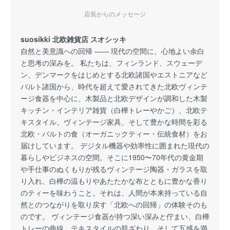
店長からのメッセージ
suosikki 北欧雑貨店 スオシッキ
自然と美意識への回帰 —— 現代の空間に、心地よい余白
と思考の深みを。 私たちは、フィンランド、スウェーデ
ン、デンマークをはじめとする北欧諸国やエストニアなど
バルト諸国から、時代を超えて愛されてきた北欧ヴィンテ
ージ食器を中心に、木製品と北欧デザインが調和した木製
キッチン・インテリア雑貨（白樺トレーやかご）、北欧テ
キスタイル、ヴィンテージ家具、そして豊かな時間を彩る
北欧・バルトの食（オーガニックティー・伝統食材）をお
届けしています。 デジタル機器や効率性に囲まれた現代の
暮らしやビジネスの空間。そこに1950〜70年代の黄金期
や手仕事のぬくもりが残るヴィンテージ陶器・ガラスを取
り入れ、白樺の温もりやあたたかな布とともに豊かな香り
のティーを味わうこと。それは、人間が本来持っている自
然とのつながりを取り戻す「北欧への回帰」の体験そのも
のです。 ヴィンテージ食器が持つ深い深みと佇まい、白樺
トレーの曲線、テキスタイルの肌ざわり、そして五感を満