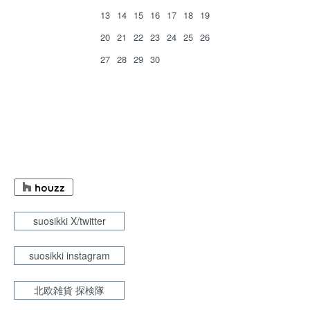
13
14
15
16
17
18
19
20
21
22
23
24
25
26
27
28
29
30
suosikki X/twitter
suosikki instagram
北欧雑貨 探検隊