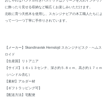
おしゃれなハンドル付きバスケットはグリーンを入れインテリア
に飾ったり見せる収納など幅広くお楽しみいただけます。
北欧に育つ天然木を使用し、スカンジナビアの木工職人たちによ
って一つ一つ丁寧に手作りされています。
【メーカー】Skandinavisk Hemslojd スカンジナビスク・へムス
ロイド
【生産国】リトアニア
【サイズ】１６×１３センチ、深さ約５.８ｃｍ、高さ約１７ｃｍ
（ハンドル含む）
【素材】アルダー材
【ギフトラッピング可】
【配送方法】宅配便