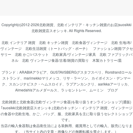
Copyright(c)2012-2026
北欧雑貨、北欧インテリア・キッチン雑貨のお店|suosikki
北欧雑貨店スオシッキ.
All Rights Reserved.
北欧 インテリア 雑貨
北欧 キッチン雑貨
北欧食器ヴィンテージ
北欧 生地/布/
ヴィンテージ
北欧生活雑貨（トートバッグ・ポーチ）
ファッション雑貨/アクセ
サリー
北欧 かご/バスケット
北欧家具/ヴィンテージ家具
北欧 ファブリックパ
ネル
北欧 ヴィンテージ食器/古着/雑貨の買取り
木製カトラリー/皿
ブランド：
ARABIAアラビア
、
GUSTAVSBERGグスタフスベリ
、
Rorstrandロール
ストランド
、
marimekkoマリメッコ
、
リサ・ラーソン
、
カイボイスン・デンマー
ク
、
スカンジナビスク・ヘムスロイド
、
ラプアンカンクリ
、
aarikkaアーリッカ
、
Almedahlsアルメダールス
、
ラッセントレー
、
ムーミン
ブログ
北欧雑貨と北欧食器(北欧ヴィンテージ食器)を取り扱うオンラインショップ(通販)
｢suosikki北欧雑貨店スオシッキ｣北欧のキッチン・インテリア 雑貨、ヴィンテージ
の食器や北欧生地、かご、バッグ、服、北欧家具を主に取り扱うセレクトショップ
です。
当店の輸入食器類は食品衛生法による装飾用、鑑賞用としての輸入、販売になりま
す。（当サイト内の文章・画像などの無断転載を禁止します。）