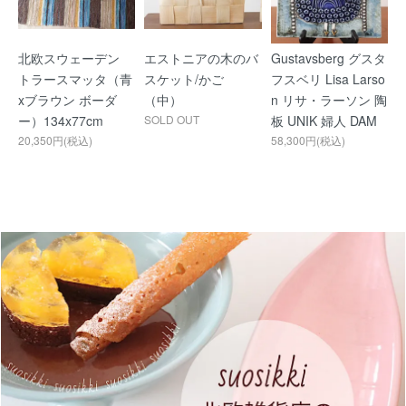
北欧スウェーデン
エストニアの木のバ
Gustavsberg グスタ
トラースマッタ（青
スケット/かご
フスベリ Lisa Larso
xブラウン ボーダ
（中）
n リサ・ラーソン 陶
ー）134x77cm
SOLD OUT
板 UNIK 婦人 DAM
20,350円(税込)
58,300円(税込)