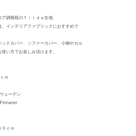
ロア調模様のＴｉｌｄａ生地
は、インテリアファブリックにおすすめで
ベッドカバー、ソファーカバー、小物やカル
な使い方でお楽しみ頂けます。
０ｃｍ
 スウェーデン
nnaner
４０ｃｍ