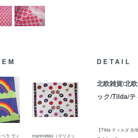
TEM
DETAIL
北欧雑貨/北欧
ック/Tilda
【Tilda ティルダ 生地
タンペラ ヴィ
marimekko（マリメッ