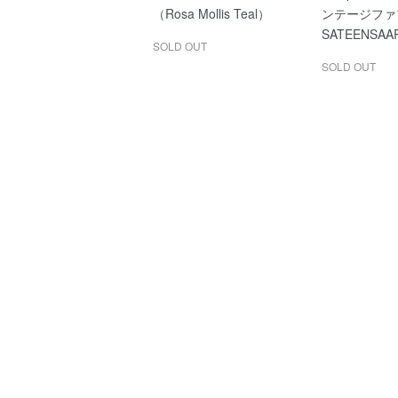
（Rosa Mollis Teal）
ンテージファ
SATEENSAA
SOLD OUT
SOLD OUT