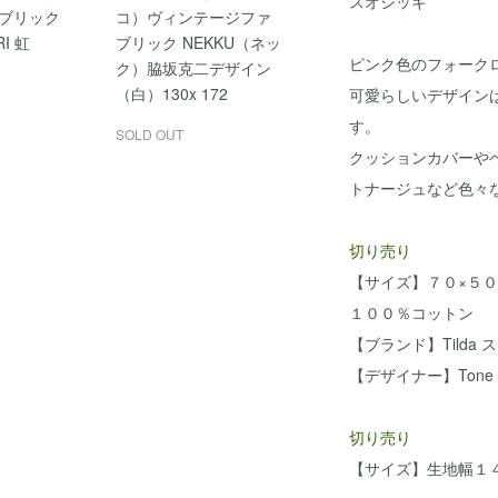
スオシッキ
ブリック
コ）ヴィンテージファ
RI 虹
ブリック NEKKU（ネッ
ピンク色のフォーク
ク）脇坂克二デザイン
（白）130x 172
可愛らしいデザイン
す。
SOLD OUT
クッションカバーや
トナージュなど色々
切り売り
【サイズ】７０×５
１００％コットン
【ブランド】Tilda
【デザイナー】Tone Fi
切り売り
【サイズ】生地幅１